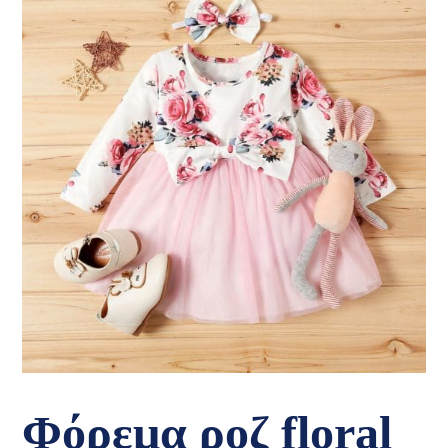
Φόρεμα ροζ floral