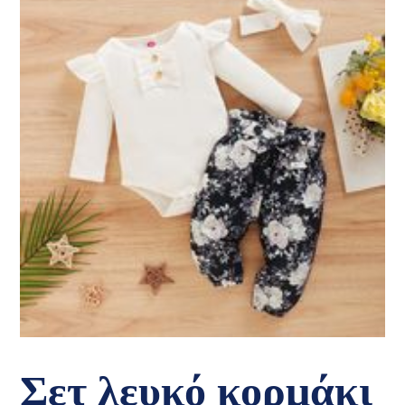
Σετ λευκό κορμάκι