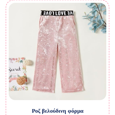
Ροζ βελούδινη φόρμα