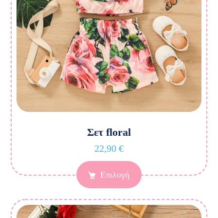
Σετ floral
22,90
€
Επιλογή