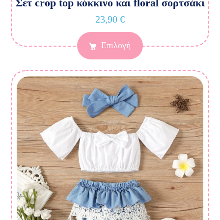
Σετ crop top κόκκινο και floral σορτσάκι
23,90
€
Επιλογή