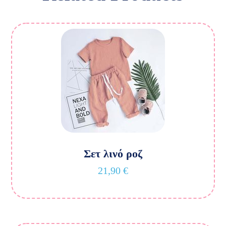
Σετ λινό ροζ
21,90
€