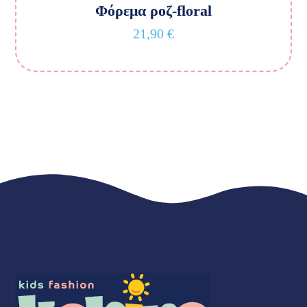
Φόρεμα ροζ-floral
21,90
€