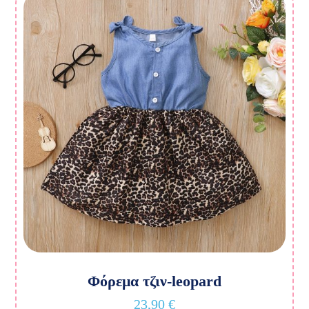
Φόρεμα τζιν-leopard
23,90
€