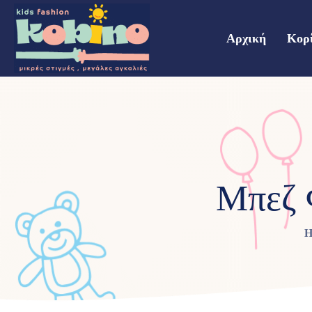
Αρχική
Κορ
Μπεζ 
H