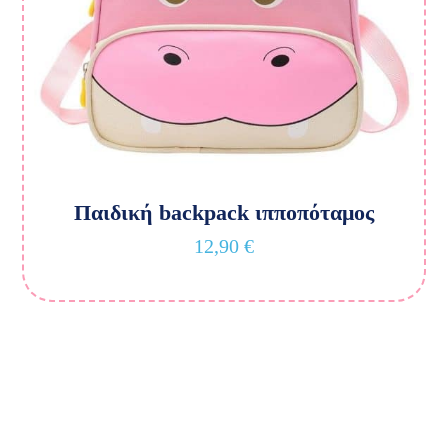
Παιδική backpack ιπποπόταμος
12,90
€