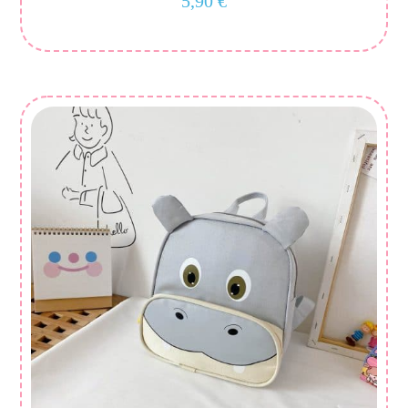
5,90
€