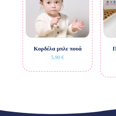
Κορδέλα μπλε πουά
Π
5,90
€