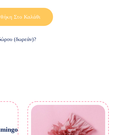
θήκη Στο Καλάθι
ώρου (δωρεάν)?
amingo