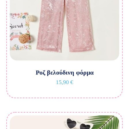
Ροζ βελούδινη φόρμα
15,90
€