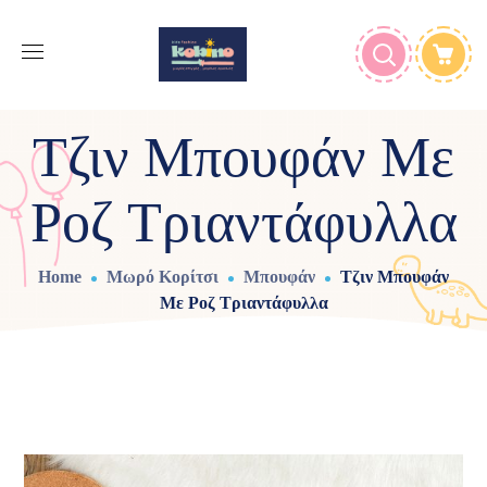
Τζιν Μπουφάν Με
Ροζ Τριαντάφυλλα
Home
Μωρό Κορίτσι
Μπουφάν
Τζιν Μπουφάν
Με Ροζ Τριαντάφυλλα