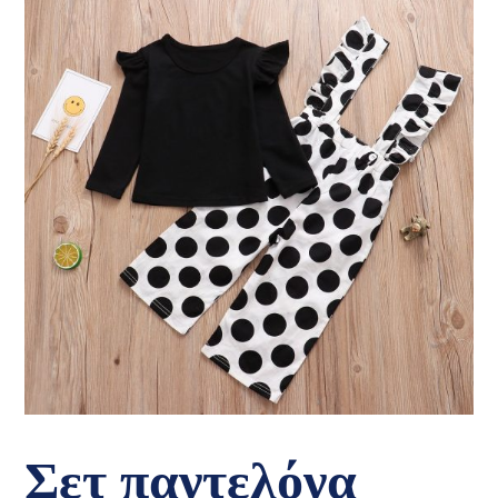
Σετ παντελόνα