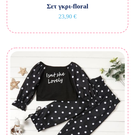
Σετ γκρι-floral
23,90
€