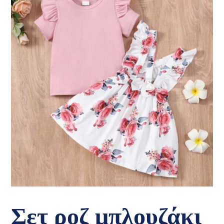
Σετ ροζ μπλουζάκι