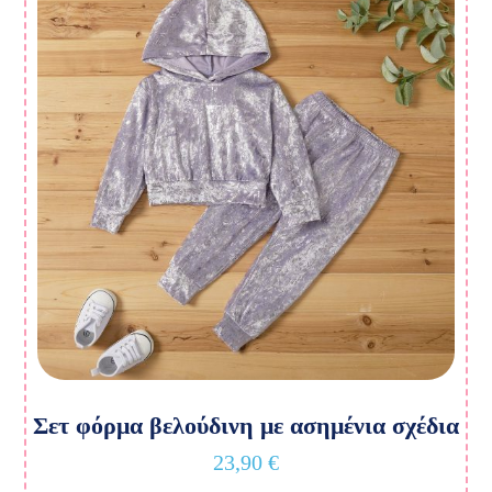
Σετ φόρμα βελούδινη με ασημένια σχέδια
23,90
€