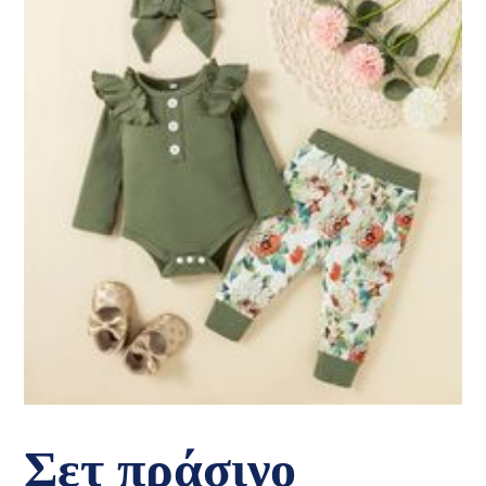
Σετ πράσινο