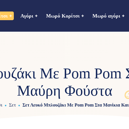
ίτσι
Αγόρι
Μωρό Κορίτσι
Μωρό αγόρι
ουζάκι Με Pom Pom Σ
Μαύρη Φούστα
ι
Σετ
Σετ Λευκό Μπλουζάκι Με Pom Pom Στα Μανίκια Κα