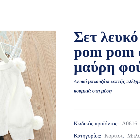
Σετ λευκό
pom pom σ
μαύρη φο
Λευκό μπλουζάκι λεπτής πλέξης
κουμπιά στη μέση
Κωδικός προϊόντος:
Α0616
Κατηγορίες:
Κορίτσι
,
Μπλο