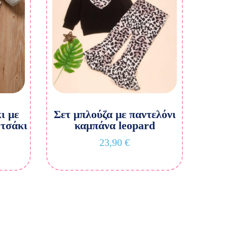
ι με
Σετ μπλούζα με παντελόνι
ρτσάκι
καμπάνα leopard
23,90
€