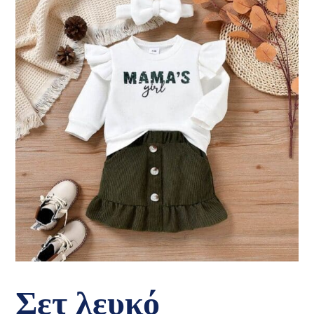
Σετ λευκό