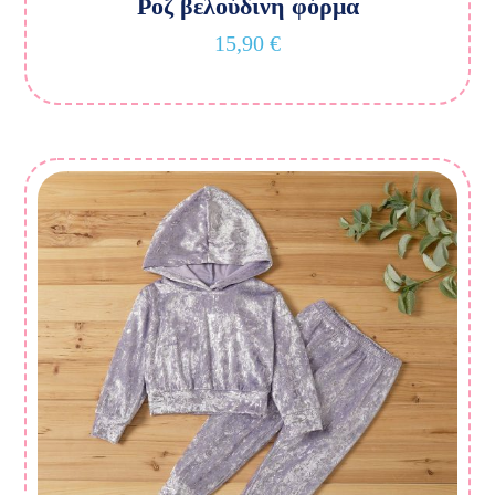
Ροζ βελούδινη φόρμα
15,90
€