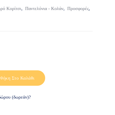
ρό Κορίτσι
,
Παντελόνια - Κολάν
,
Προσφορές
,
θήκη Στο Καλάθι
ώρου (δωρεάν)?