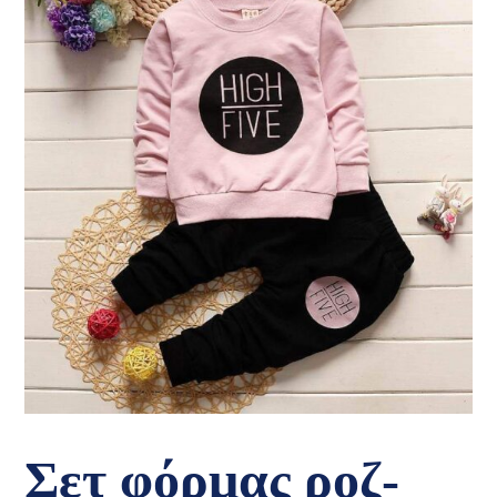
Σετ φόρμας ροζ-