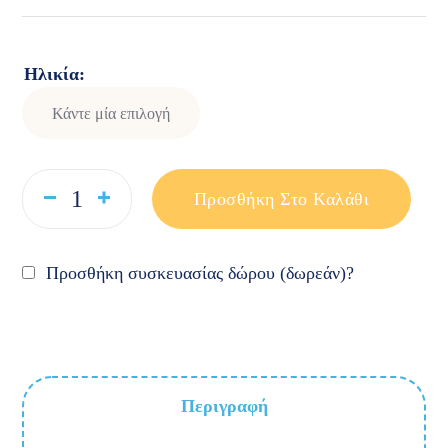
Ηλικία
Προσθήκη Στο Καλάθι
Προσθήκη συσκευασίας δώρου (δωρεάν)?
Περιγραφή