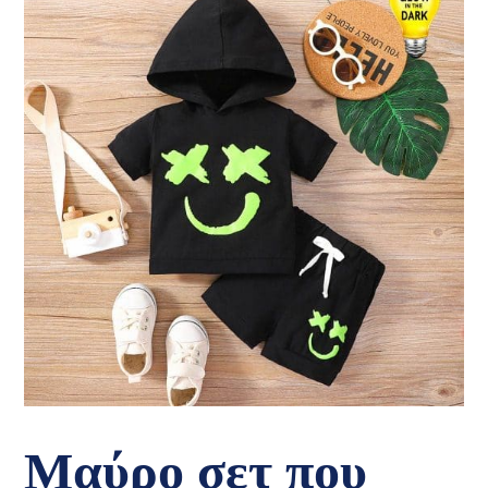
Μαύρο σετ που