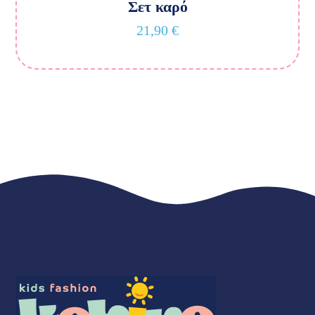
Σετ καρό
21,90
€