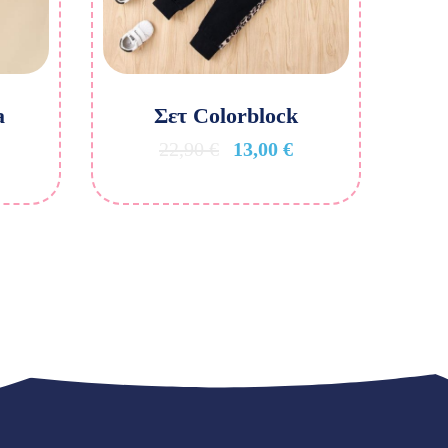
a
Σετ Colorblock
22,90
€
13,00
€