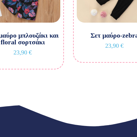
μαύρο μπλουζάκι και
Σετ μαύρο-zebr
floral σορτσάκι
23,90
€
23,90
€