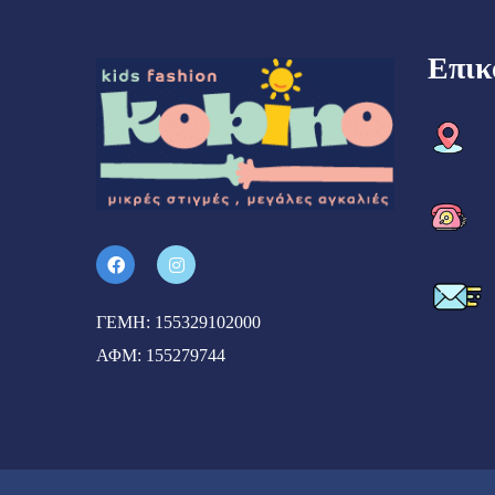
Επικ
ΓΕΜΗ: 155329102000
ΑΦΜ: 155279744