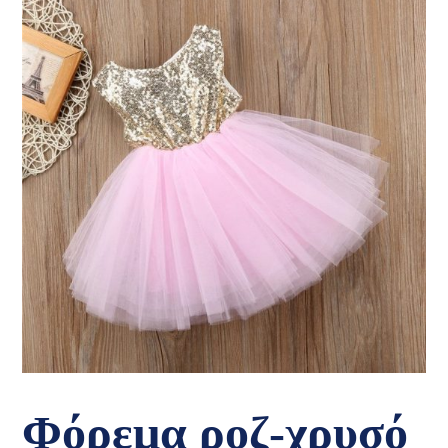
Φόρεμα ροζ-χρυσό