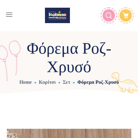
Φόρεμα Ροζ-
Χρυσό
Home
Κορίτσι
Σετ
Φόρεμα Ροζ-Χρυσό