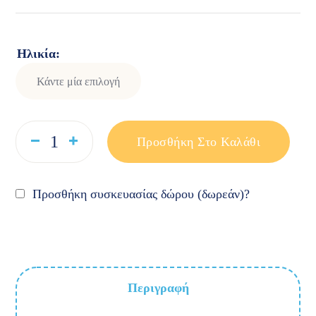
Ηλικία
Προσθήκη Στο Καλάθι
Προσθήκη συσκευασίας δώρου (δωρεάν)?
Περιγραφή