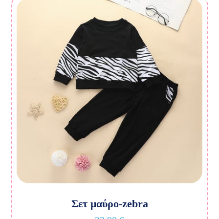
Σετ μαύρο-zebra