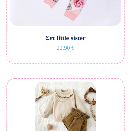
Σετ little sister
22,90
€