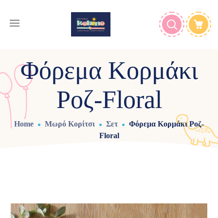
Φόρεμα Κορμάκι
Ροζ-Floral
Home
Μωρό Κορίτσι
Σετ
Φόρεμα Κορμάκι Ροζ-
Floral